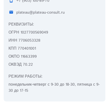
smartphone
+7 (903) 100-89-70
plateau@plateau-consult.ru
email
РЕКВИЗИТЫ:
ОГРН 1027700569049
ИНН 7706053328
КПП 770401001
ОКПО 11663399
ОКВЭД 70.22
РЕЖИМ РАБОТЫ:
понедельник-четверг с 9-30 до 18-30, пятница с 9-
30 до 17-15